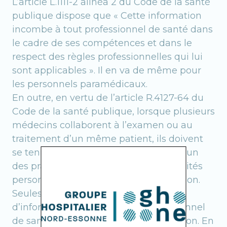
L’article L.1111-2 alinéa 2 du Code de la santé
publique dispose que « Cette information
incombe à tout professionnel de santé dans
le cadre de ses compétences et dans le
respect des règles professionnelles qui lui
sont applicables ». Il en va de même pour
les personnels paramédicaux.
En outre, en vertu de l’article R.4127-64 du
Code de la santé publique, lorsque plusieurs
médecins collaborent à l’examen ou au
traitement d’un même patient, ils doivent
se tenir mutuellement informés ; chacun
des praticiens assume ses responsabilités
personnelles et veille à votre information.
Seules l’urgence ou l’impossibilité
d’informer peut dispenser le professionnel
de santé de son obligation d’information. En