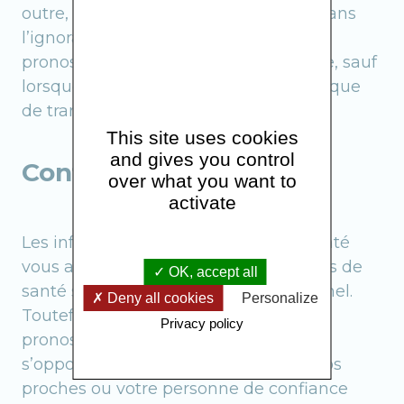
outre, si vous souhaitez être tenu(e) dans
l’ignorance d’un diagnostic ou d’un
pronostic, votre volonté sera respectée, sauf
lorsque des tiers sont exposés à un risque
de transmission.
This site uses cookies
and gives you control
Confidentialité
over what you want to
activate
Les informations concernant votre santé
vous appartiennent. Les professionnels de
OK, accept all
santé sont tenus au secret professionnel.
Deny all cookies
Personalize
Toutefois, en cas de diagnostic ou de
Privacy policy
pronostic grave, le secret médical ne
s’oppose pas à ce que votre famille, vos
proches ou votre personne de confiance