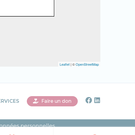
Leaflet
| ©
OpenStreetMap
Faire un don
ERVICES
données personnelles