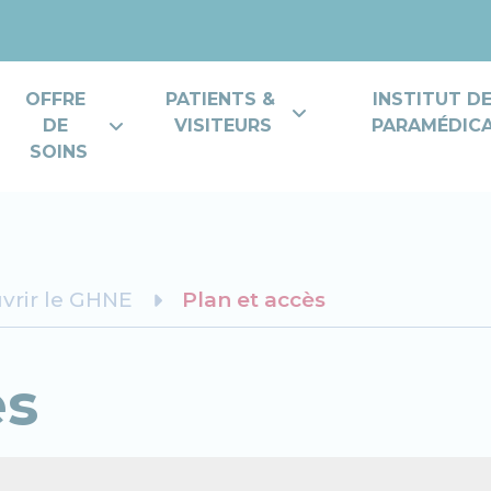
OFFRE 
PATIENTS & 
INSTITUT D
DE 
VISITEURS
PARAMÉDICAL
SOINS
vrir le GHNE
Plan et accès
ès