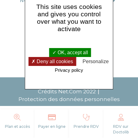
This site uses cookies
and gives you control
NOS COORDONNÉES
over what you want to
NOUS CONTACTER
activate
NOS SERVICES
Faire un don
OK, accept all
Deny all cookies
Personalize
Privacy policy
Plan du site
Mentions légales
Crédits
Net.Com
2022
Protection des données personnelles
Plan et accès
Payer en ligne
Prendre RDV
RDV sur
Doctolib