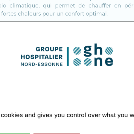
 bio climatique, qui permet de chauffer en pér
e fortes chaleurs pour un confort optimal.
fortement
permis d’améliorer les conditions de tr
ts (matériel de bloc opératoire neuf, fauteuils, li
tion des escarres, lève malades motorisés, trans
ement compte 90% de chambres seules. Les circuit
 optimisés avec le développement de prises en ch
iés. Le bâtiment intègre enfin des offres de par
 numérique, du dossier du patient jusqu’à la livr
un système de transport autonome afin d’optimise
 cookies and gives you control over what you w
anutention.
vec
Doctolib
, l’inscription pour les consultations e