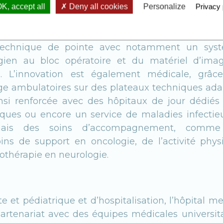
K, accept all
Deny all cookies
Personalize
Privacy 
igne par chaque patient, en amont de sa venue et
u technique de pointe avec notamment un sys
rgien au bloc opératoire et du matériel d’imag
. L’innovation est également médicale, grâc
e ambulatoires sur des plateaux techniques ada
ainsi renforcée avec des hôpitaux de jour dédiés
ques ou encore un service de maladies infectieu
ormais des soins d’accompagnement, comm
oins de support en oncologie, de l’activité phys
othérapie en neurologie.
e et pédiatrique et d’hospitalisation, l’hôpital m
partenariat avec des équipes médicales universit