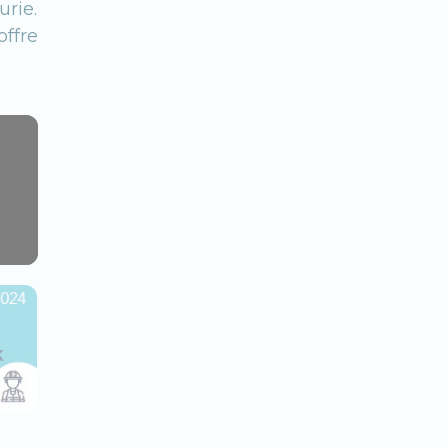
rie.
offre