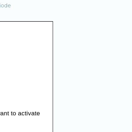
iode
avail
ts et
ports
s de
arge
king
aison
r ses
ant to activate
t les