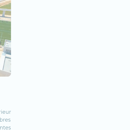
rieur
bres
ntes