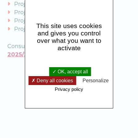
Projet de soins
Projet qualité & sécurité des soins
Projet social
This site uses cookies
Projet des usagers
and gives you control
over what you want to
Consultez le
projet d’établissement
activate
2025/2029
OK, accept all
Deny all cookies
Personalize
Privacy policy