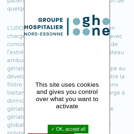
patient au décours d’une hospitalisation de
quelques jours.
L’UPOG a pour spécificité de prendre en
charge les patients de plus de 75 ans, avec
comorbidités, présentant une fracture de
l’extrémité supérieure du fémur.
Le plateau
ambulatoire, avec l’Hôpital de Jour
gériatrique et les consultations, participe au
développement d’une coordination entre la
This site uses cookies
filière de Soins gériatriques, les Médecins
and gives you control
traitants, les structures de prise en charge à
over what you want to
domicile et les EHPAD.
Le service de
activate
gériatrie aiguë dispose d’un savoir-faire
gériatrique permettant une approche
globale des patients, appropriée à leur
OK, accept all
polypathologie et/ou à leur risque de