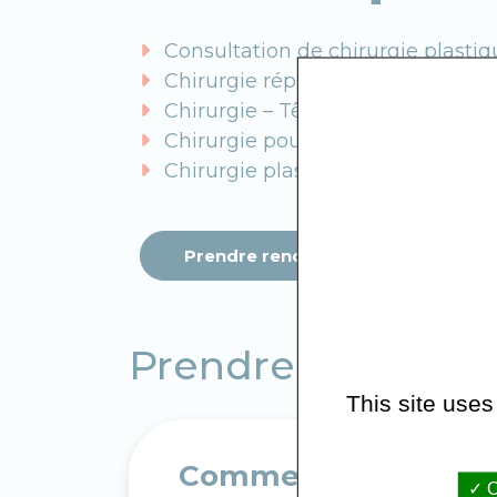
Consultation de chirurgie plasti
Chirurgie réparatrice
Chirurgie – Tête et cou
Chirurgie pour nymphoplastie
Chirurgie plastique
Prendre rendez-vous sur Doctolib
Prendre rendez-v
This site uses
Comment prendre re
O