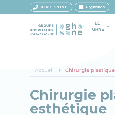
01 69 15 91 91
Urgences
LE 
GHNE
Accueil
Chirurgie plastique
Chirurgie p
esthétique