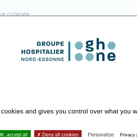
que cutanée
ous
 cookies and gives you control over what you w
ndez-vous ?
K, accept all
Deny all cookies
Personalize
Privacy 