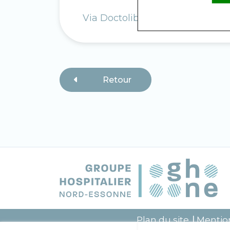
Via Doctolib
Retour
Plan du site
Mention