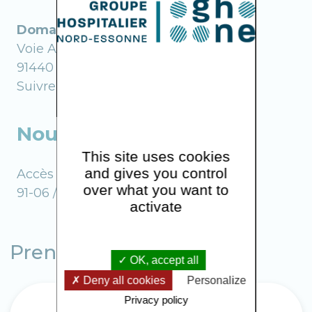
Domaine du Grand Mesnil
Voie Alfred Kastler
91440 Bures-sur-Yvette
Suivre fléchage, 1er étage
Nous rencontrer
This site uses cookies
and gives you control
Accès (bus) : Gare Massy-Palaiseau
over what you want to
91-06 / 91-10 / Gare Orsay-Ville : 7/8
activate
Prendre rendez-vous
OK, accept all
Deny all cookies
Personalize
Privacy policy