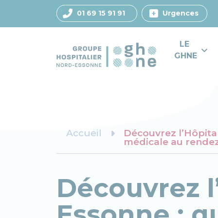
01 69 15 91 91
Urgences
LE 
GHNE
Accueil
Découvrez l’Hôpital
médicale au rende
Découvrez l
Essonne : q