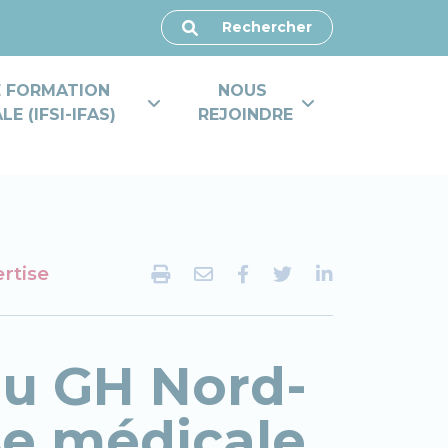
Rechercher
E FORMATION 
NOUS 
E (IFSI-IFAS)
REJOINDRE
rtise
du GH Nord-
se médicale