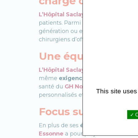
charge optimale
L’Hôpital Saclay
dispose d’
équipem
patients. Parmi les équipements les
génération ou encore les scanners 
chirurgiens d’offrir des soins de hau
Une équipe médical
L’Hôpital Saclay
est avant tout une
même
exigence de qualité et d’e
santé du
GH Nord-Essonne
mettent
This site uses
personnalisés et adaptés à chaque 
Focus sur le projet
O
En plus de ses
équipements de po
Essonne
a pour projet d’ouvrir un