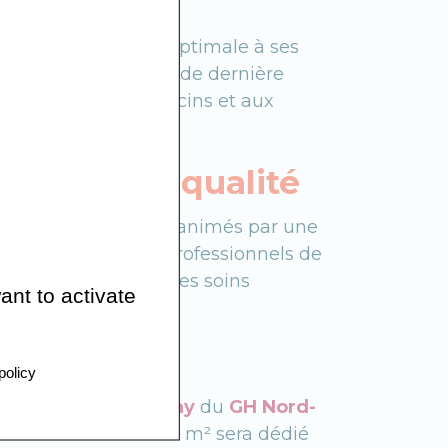
ne prise en charge optimale à ses
sée
, la radiothérapie de dernière
rmettent aux médecins et aux
ications.
 soins de qualité
 par leur métier
et animés par une
mières et les autres professionnels de
des patients
, pour des soins
ant to activate
4
policy
ifiée
,
l’Hôpital Saclay
du
GH Nord-
el édifice de 29 000 m² sera dédié