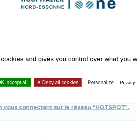
viseur, d’un téléphone (selon le site) et du wifi.
re prestataire Télécom Service.
 soit en vous connectant sur la télévision, soit e
s le hall (uniquement pour le site de l’hôpital Par
ert du lundi au dimanche et jours fériés de 14h00
 cookies and gives you control over what you w
onne accès à un large choix de chaînes télé et à 
îne d’information et à la chaîne interne du GH No
K, accept all
Deny all cookies
Personalize
Privacy 
erdit d’amener vos propres appareils électrique
 en vous connectant sur le réseau “HOTSPOT”.