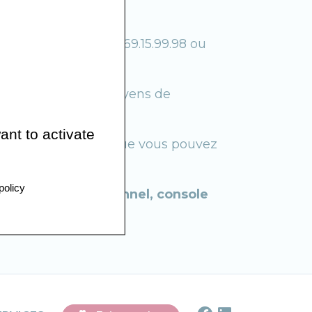
n contactant le 01.69.15.99.98 ou
is-Saclay).
 à 18h00.Tous les moyens de
ant to activate
des radios. Sachez que vous pouvez
rd-Essonne.
policy
s (téléviseur personnel, console