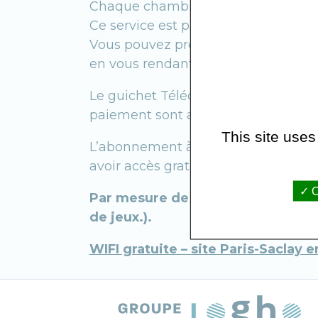
Chaque chambre est équipée d’un télé
Ce service est payant auprès de not
Vous pouvez prendre vos abonnements,
en vous rendant au guichet situé dan
Le guichet Télécom Service est ouv
paiement sont acceptés.
This site uses
L’abonnement à la télévision vous d
avoir accès gratuitement à une cha
O
Par mesure de sécurité, il est int
de jeux.).
WIFI gratuite – site Paris-Saclay