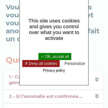
Vous êtes inquiète, vous
vous êtes auto-palpée et
This site uses cookies
vous avez détecté une
and gives you control
anomalie ou vous avez fait
over what you want to
un dépistage ?
activate
OK, accept all
Que faire ?
Deny all cookies
Personalize
Privacy policy
1 - Consultez votre médecin
généraliste...
2 - Si l’anomalie est confirmée...