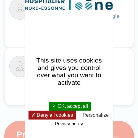
Dr Oméga RAFIRINGA
Praticien Hospitalier, addictologie,
alcoologie
This site uses cookies
Mme Gaëlle PREVOST
and gives you control
Psychologue
over what you want to
activate
OK, accept all
Deny all cookies
Personalize
Privacy policy
Prendre rendez-vous