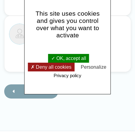
This site uses cookies
and gives you control
over what you want to
Mr Thibaut GONZALEZ
activate
Psychologue spécialisé en
neuropsychologie
OK, accept all
Deny all cookies
Personalize
Privacy policy
Retour