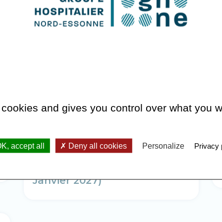
INSTITUT DE FORMATIONS
PARAMÉDICALES
 cookies and gives you control over what you w
Inscription aux épreuves de
K, accept all
Deny all cookies
Personalize
Privacy 
sélection pour la Formation
Aide-Soignant (Rentrée de
Janvier 2027)