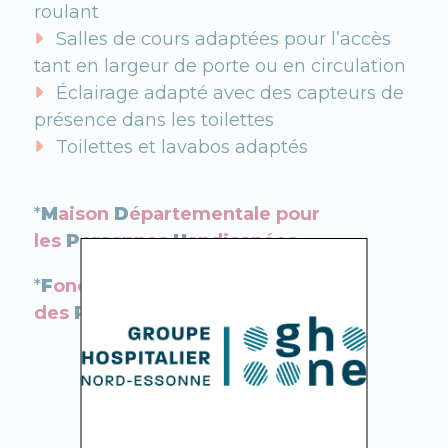
roulant
Salles de cours adaptées pour l’accès
tant en largeur de porte ou en circulation
Éclairage adapté avec des capteurs de
présence dans les toilettes
Toilettes et lavabos adaptés
*
M
aison
D
épartementale pour
les
P
ersonnes
H
andicapées
*
F
ond pour l’
I
nsertion
des
P
ersonnes
H
andicapées